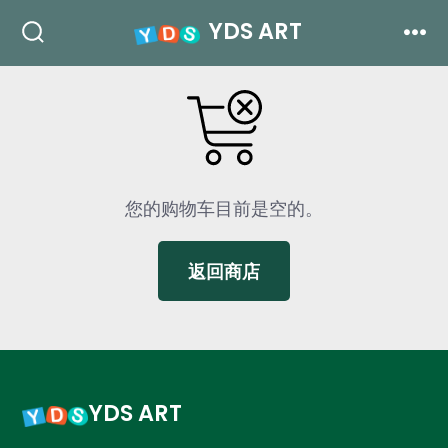
跳
YDS ART
至
搜
菜
索
单
内
开
关
容
您的购物车目前是空的。
返回商店
YDS ART