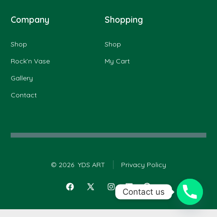
Company
Shopping
Shop
Shop
Rock’n Vase
My Cart
Gallery
Contact
© 2026
YDS ART
Privacy Policy
Contact us
Open
Open
Open
Open
Open
Facebook
X
Instagram
LinkedIn
Pinterest